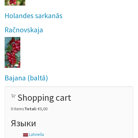
Holandes sarkanās
Račnovskaja
Bajana (baltā)
Shopping cart
0
Items
Total:
€0,00
Языки
Latviešu