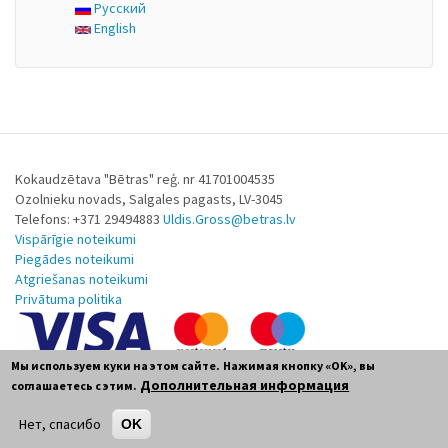
Русский
English
Kokaudzētava "Bētras" reģ. nr 41701004535
Ozolnieku novads, Salgales pagasts, LV-3045
Telefons: +371 29494883
Uldis.Gross@betras.lv
Vispārīgie noteikumi
Piegādes noteikumi
Atgriešanas noteikumi
Privātuma politika
Мы используем куки на этом сайте.
Нажимая кнопку «OK», вы
Дополнительная информация
соглашаетесь с этим.
Нет, спасибо
OK