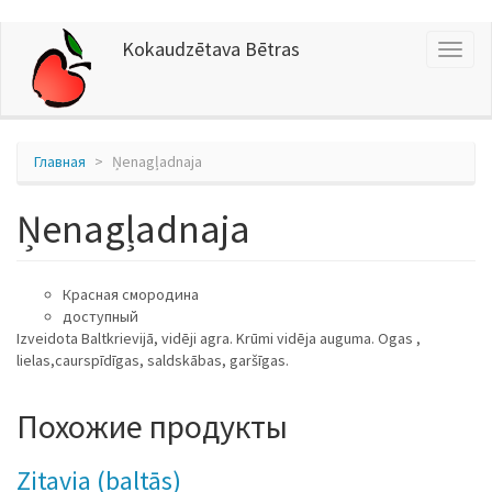
Перейти
Kokaudzētava Bētras
Toggl
к
naviga
основному
содержанию
Главная
Ņenagļadnaja
Ņenagļadnaja
Красная смородина
доступный
Izveidota Baltkrievijā, vidēji agra. Krūmi vidēja auguma. Ogas ,
lielas,caurspīdīgas, saldskābas, garšīgas.
Похожие продукты
Zitavia (baltās)