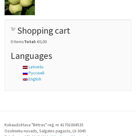
Shopping cart
0
Items
Total:
€0,00
Languages
Latviešu
Русский
English
Kokaudzētava "Bētras" reģ. nr 41701004535
Ozolnieku novads, Salgales pagasts, LV-3045