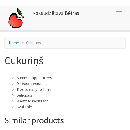
Skip
Kokaudzētava Bētras
Toggl
to
naviga
main
content
Home
Cukuriņš
Cukuriņš
Summer apple trees
Disease resistant
Tree is easy to form
Delicious
Weather resistant
Available
Similar products