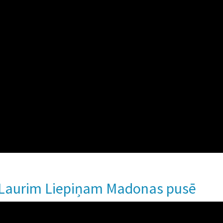
s Laurim Liepiņam Madonas pusē