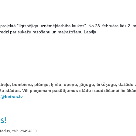
projektā "Ilgtspējīga uzņēmējdarbība laukos". No 28. februāra līdz 2. 
redzi par sukāžu ražošanu un mājražošanu Latvijā.
beļu, bumbieru, plūmju, ķiršu, upeņu, jāņogu, ērkšķogu, dažādu 
ādžu stādus. Vēl pieņemam pasūtījumus stādu izaudzēšanai lielākā
a@betras.lv
s!
ādus, tālr. 29494883