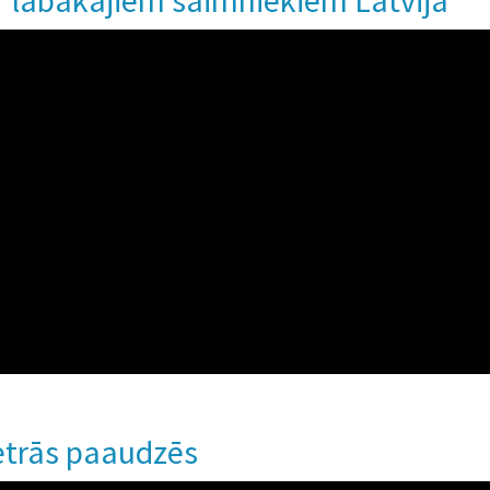
r labākajiem saimniekiem Latvijā
etrās paaudzēs