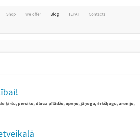
Shop
We offer
Blog
TEPAT
Contacts
ībai!
do ķiršu, persiku, dārza pīlādžu, upeņu, jāņogu, ērkšķogu, aroniju,
etveikalā