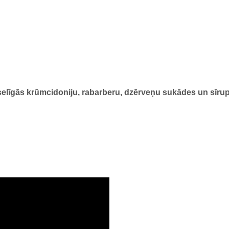
līgās krūmcidoniju, rabarberu, dzērveņu sukādes un sīru