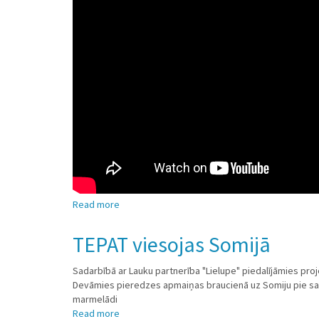
Read more
about
,,Alfa"
sēklaudžu
TEPAT viesojas Somijā
stādījums
Laurim
Sadarbībā ar Lauku partnerība "Lielupe" piedalījāmies pro
Liepiņam
Devāmies pieredzes apmaiņas braucienā uz Somiju pie saim
Madonas
marmelādi
pusē
Read more
about