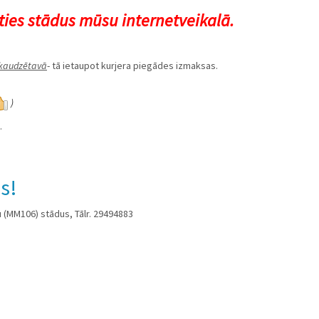
ties stādus mūsu internetveikalā.
okaudzētavā
- tā ietaupot kurjera piegādes izmaksas.
)
.
s!
(MM106) stādus, Tālr. 29494883