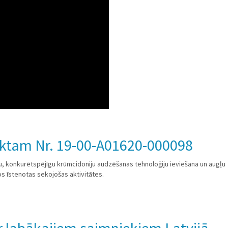
jektam Nr. 19-00-A01620-000098
u, konkurētspējīgu krūmcidoniju audzēšanas tehnoloģiju ieviešana un augļu
s īstenotas sekojošas aktivitātes.