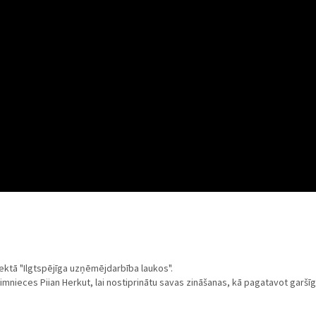
jektā "Ilgtspējīga uzņēmējdarbība laukos".
nieces Piian Herkut, lai nostiprinātu savas zināšanas, kā pagatavot garšī