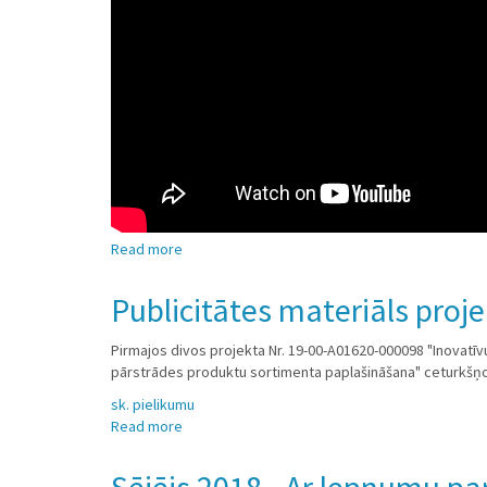
Read more
about
Krūmcidoniju
stādīšana
Publicitātes materiāls pro
Pirmajos divos projekta Nr. 19-00-A01620-000098 "Inovatīv
pārstrādes produktu sortimenta paplašināšana" ceturkšņo
sk. pielikumu
Read more
about
Publicitātes
materiāls