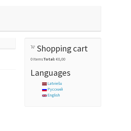
Shopping cart
0
Items
Total:
€0,00
Languages
Latviešu
Русский
English