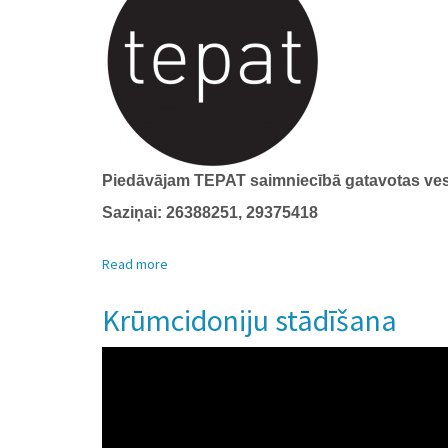
Piedāvājam TEPAT saimniecībā gatavotas vese
Saziņai: 26388251, 29375418
Read more
about
Našķojamies
veselīgi!
Krūmcidoniju stādīšana