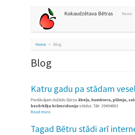
Skip
Kokaudzētava Bētras
News
to
main
content
Home
Blog
Blog
Katru gadu pa stādam vesel
Piedāvājam dažādu šķirņu
ābeļu, bumbieru, plūmju, sal
bezērkšķu krūmcidoniju
stādus. Tālr. 29494883
Read more
about
Katru
gadu
Tagad Bētru stādi arī intern
pa