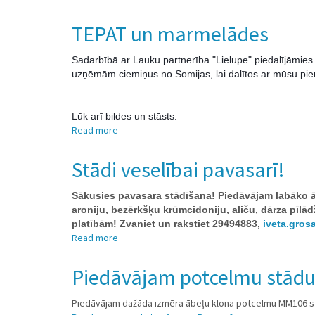
TEPAT
viesojas
TEPAT un marmelādes
Somijā
Sadarbībā ar Lauku partnerība "Lielupe" piedalījāmies 
uzņēmām ciemiņus no Somijas, lai dalītos ar mūsu pie
Lūk arī bildes un stāsts:
Read more
about
TEPAT
un
Stādi veselībai pavasarī!
marmelādes
Sākusies pavasara stādīšana! Piedāvājam labāko ā
aroniju, bezērkšķu krūmcidoniju, aliču, dārza pīl
platībām! Zvaniet un rakstiet 29494883,
iveta.gros
Read more
about
Stādi
veselībai
Piedāvājam potcelmu stādu
pavasarī!
Piedāvājam dažāda izmēra ābeļu klona potcelmu MM106 st