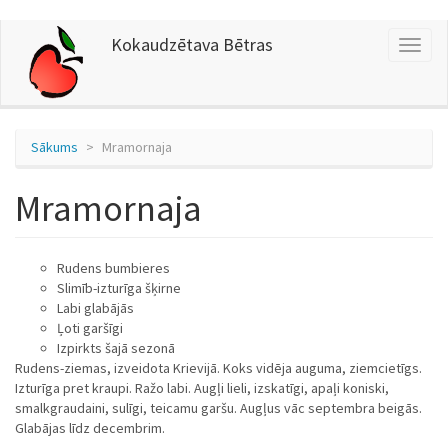
Pārlekt
Kokaudzētava Bētras
Toggl
uz
naviga
galveno
saturu
Sākums
Mramornaja
Mramornaja
Rudens bumbieres
Slimīb-izturīga šķirne
Labi glabājās
Ļoti garšīgi
Izpirkts šajā sezonā
Rudens-ziemas, izveidota Krievijā. Koks vidēja auguma, ziemcietīgs.
Izturīga pret kraupi. Ražo labi. Augļi lieli, izskatīgi, apaļi koniski,
smalkgraudaini, sulīgi, teicamu garšu. Augļus vāc septembra beigās.
Glabājas līdz decembrim.