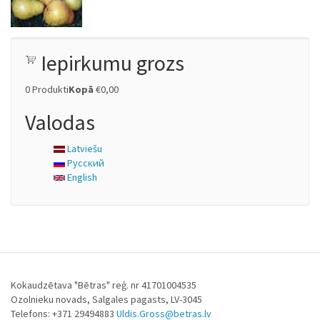
Iepirkumu grozs
0
Produkti
Kopā
€0,00
Valodas
Latviešu
Русский
English
Kokaudzētava "Bētras" reģ. nr 41701004535
Ozolnieku novads, Salgales pagasts, LV-3045
Telefons: +371 29494883
Uldis.Gross@betras.lv