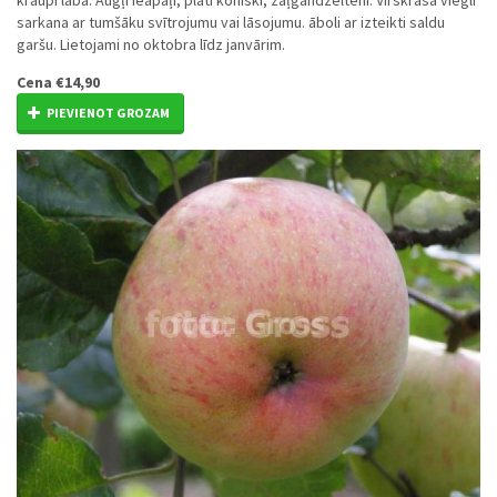
kraupi laba. Augļi ieapaļi, plati koniski, zaļgandzelteni. Virskrāsa viegli
sarkana ar tumšāku svītrojumu vai lāsojumu. āboli ar izteikti saldu
garšu. Lietojami no oktobra līdz janvārim.
Cena
€14,90
PIEVIENOT GROZAM