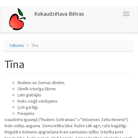
Pārlekt
Kokaudzētava Bētras
Toggl
uz
naviga
galveno
saturu
Sākums
Tīna
Tīna
Rudens un Ziemas ābeles
Slimīb-izturīga šķirne
Labi glabājās
Koks viegli veidojams
Ļoti garšīgi
Pieejams
Izaudzēta Igaunijā ("Rudens Svītrainais" x "Vidzemes Zelta Renete").
Koki vidēja auguma. Ziemcietība laba. Ražot sāk agri, ražo bagātīgi.
Regulāra dzinumu apgriešana krasi samazina ražību. Izturība pret