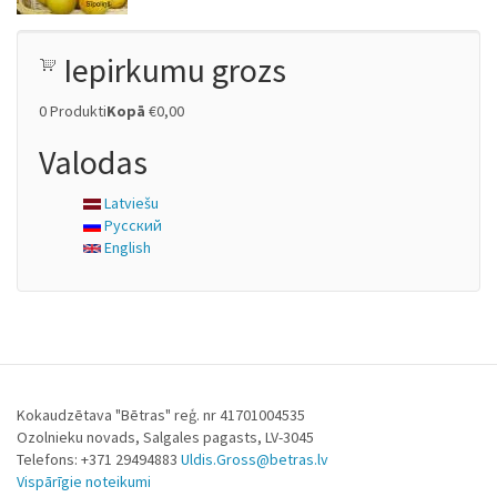
Iepirkumu grozs
0
Produkti
Kopā
€0,00
Valodas
Latviešu
Русский
English
Kokaudzētava "Bētras" reģ. nr 41701004535
Ozolnieku novads, Salgales pagasts, LV-3045
Telefons: +371 29494883
Uldis.Gross@betras.lv
Vispārīgie noteikumi