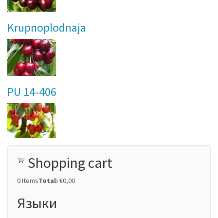
Krupnoplodnaja
PU 14-406
Shopping cart
0
Items
Total:
€0,00
Языки