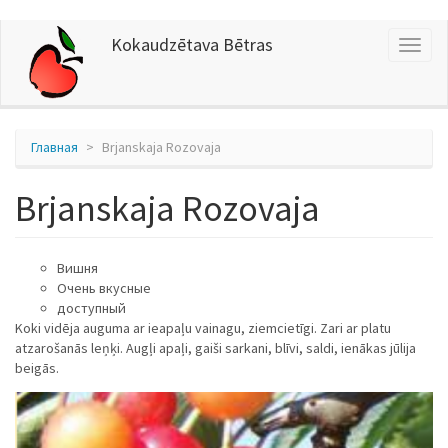
Перейти
Kokaudzētava Bētras
Toggl
к
naviga
основному
содержанию
Главная
Brjanskaja Rozovaja
Brjanskaja Rozovaja
Bишня
Oчень вкусные
доступный
Koki vidēja auguma ar ieapaļu vainagu, ziemcietīgi. Zari ar platu
atzarošanās leņķi. Augļi apaļi, gaiši sarkani, blīvi, saldi, ienākas jūlija
beigās.