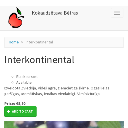
Skip
Kokaudzētava Bētras
Toggl
to
naviga
main
content
Home
Interkontinental
Interkontinental
Blackcurrant
Available
Izveidota Zviedrijā, vidēji agra, ziemcietīga šķirne. Ogas lielas,
garšīgas, aromātiskas, ienākas vienlaicīgi. Slimībizturīga.
Price:
€5,90
ADD TO CART