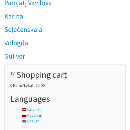
Pamjatj Vavilova
Karina
Seļečenskaja
Vologda
Guliver
Shopping cart
0
Items
Total:
€0,00
Languages
Latviešu
Русский
English