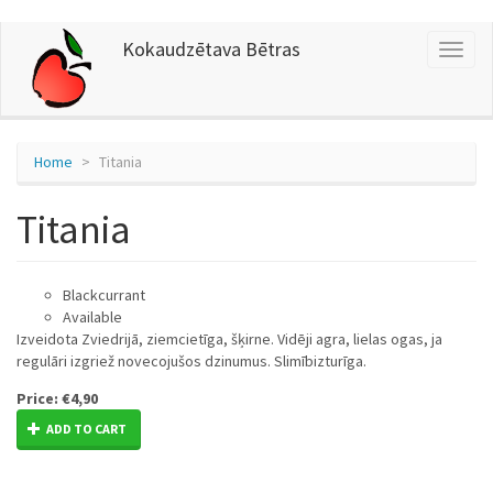
Skip
Kokaudzētava Bētras
Toggl
to
naviga
main
content
Home
Titania
Titania
Blackcurrant
Available
Izveidota Zviedrijā, ziemcietīga, šķirne. Vidēji agra, lielas ogas, ja
regulāri izgriež novecojušos dzinumus. Slimībizturīga.
Price:
€4,90
ADD TO CART