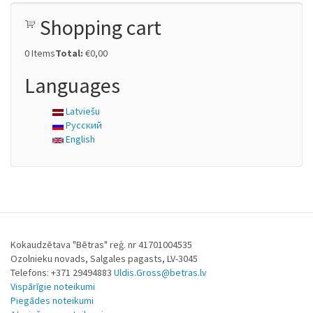
Shopping cart
0
Items
Total:
€0,00
Languages
Latviešu
Русский
English
Kokaudzētava "Bētras" reģ. nr 41701004535
Ozolnieku novads, Salgales pagasts, LV-3045
Telefons: +371 29494883
Uldis.Gross@betras.lv
Vispārīgie noteikumi
Piegādes noteikumi