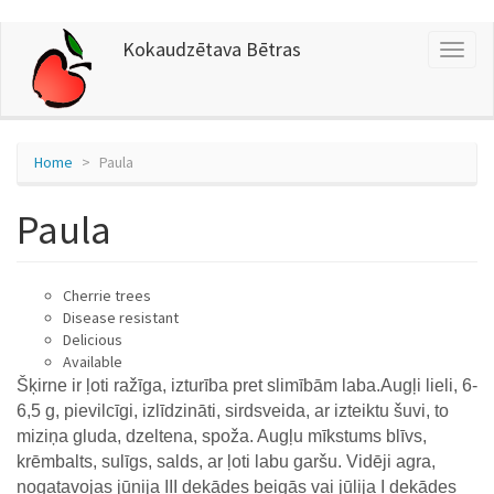
Skip
Kokaudzētava Bētras
Toggl
to
naviga
main
content
Home
Paula
Paula
Cherrie trees
Disease resistant
Delicious
Available
Šķirne ir ļoti ražīga, izturība pret slimībām laba.
Augļi lieli, 6
-
6,5 g, pievilcīgi, izlīdzināti, sirdsveida, ar izteiktu šuvi, to
miz
iņa gluda, dzeltena, spoža. Augļu mīkstums blīvs,
krēmbalts, sulīgs,
salds, ar ļoti labu garšu.
Vidēji agra,
nogatavojas jūnija III dekādes beigās vai
jūlija I dekādes