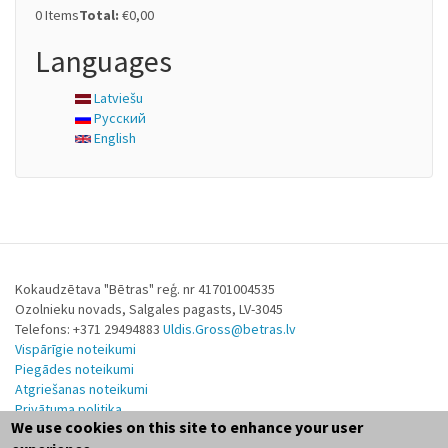
0
Items
Total:
€0,00
Languages
Latviešu
Русский
English
Kokaudzētava "Bētras" reģ. nr 41701004535
Ozolnieku novads, Salgales pagasts, LV-3045
Telefons: +371 29494883
Uldis.Gross@betras.lv
Vispārīgie noteikumi
Piegādes noteikumi
Atgriešanas noteikumi
Privātuma politika
We use cookies on this site to enhance your user