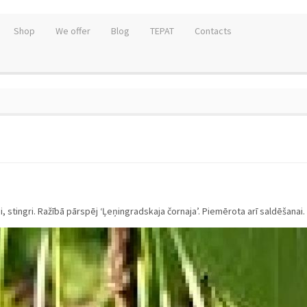
Shop
We offer
Blog
TEPAT
Contacts
i, stingri. Ražībā pārspēj ‘Ļeņingradskaja čornaja’. Piemērota arī saldēšanai.