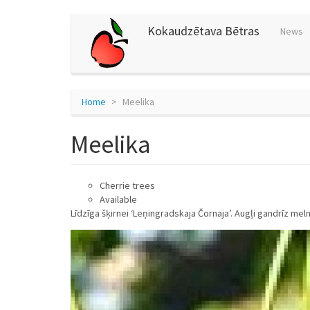
Skip
Kokaudzētava Bētras
News
to
main
content
Home
Meelika
Meelika
Cherrie trees
Available
Līdzīga šķirnei ‘Leņingradskaja Čornaja’. Augļi gandrīz meln