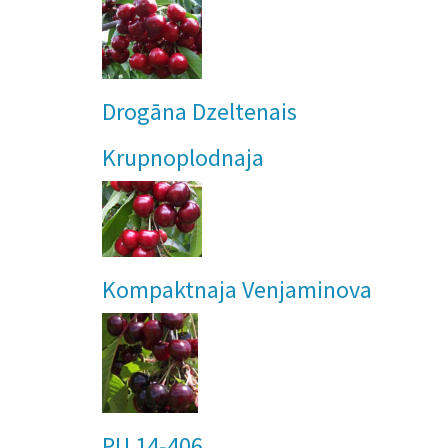
Drogāna Dzeltenais
Krupnoplodnaja
Kompaktnaja Venjaminova
PU 14-406