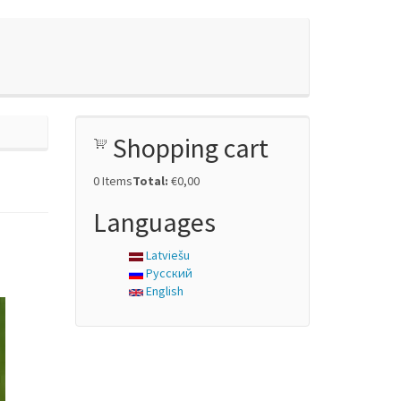
Shopping cart
0
Items
Total:
€0,00
Languages
Latviešu
Русский
English