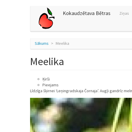
Pārlekt
Kokaudzētava Bētras
Ziņas
uz
galveno
saturu
Sākums
Meelika
Meelika
Ķirši
Pieejams
Līdzīga šķirnei ‘Leņingradskaja Čornaja’. Augļi gandrīz meln