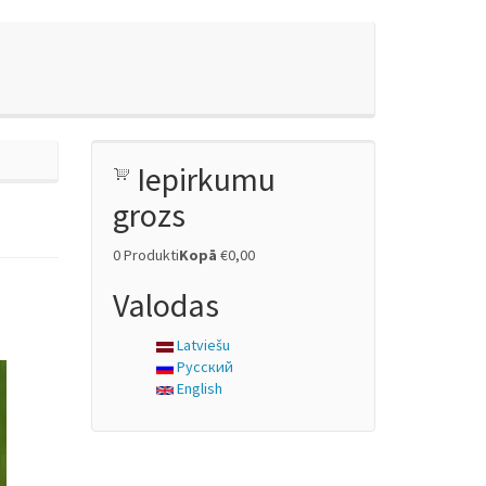
Iepirkumu
grozs
0
Produkti
Kopā
€0,00
Valodas
Latviešu
Русский
English